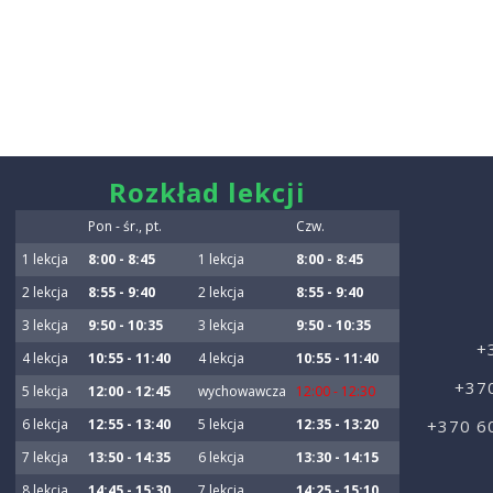
smart
Rozkład lekcji
foreash
Pon - śr., pt.
Czw.
1 lekcja
8:00 - 8:45
1 lekcja
8:00 - 8:45
2 lekcja
8:55 - 9:40
2 lekcja
8:55 - 9:40
3 lekcja
9:50 - 10:35
3 lekcja
9:50 - 10:35
+
4 lekcja
10:55 - 11:40
4 lekcja
10:55 - 11:40
+37
5 lekcja
12:00 - 12:45
wychowawcza
12:00 - 12:30
6 lekcja
12:55 - 13:40
5 lekcja
12:35 - 13:20
+370 6
7 lekcja
13:50 - 14:35
6 lekcja
13:30 - 14:15
8 lekcja
14:45 - 15:30
7 lekcja
14:25 - 15:10