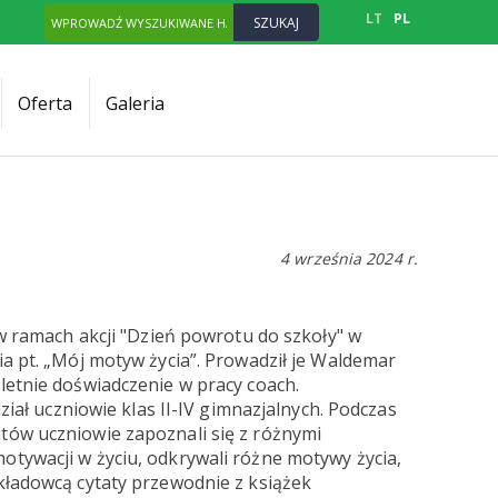
LT
PL
Oferta
Galeria
4 września 2024 r.
w ramach akcji "Dzień powrotu do szkoły"
w
a pt. „Mój motyw życia”. Prowadził je
Waldemar
letnie doświadczenie w pracy coach.
ał uczniowie klas II-IV gimnazjalnych. Podczas
tów uczniowie zapoznali się z różnymi
tywacji w życiu, odkrywali różne motywy życia,
kładowcą cytaty przewodnie z książek