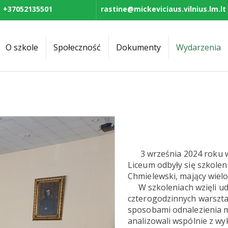
+37052135501
rastine@mickeviciaus.vilnius.lm.lt
O szkole
Społeczność
Dokumenty
Wydarzenia
3 września 2024 roku
Liceum odbyły się szkoleni
Chmielewski,
mający wielo
W szkoleniach wzięli udzi
czterogodzinnych warszta
sposobami odnalezienia mo
analizowali wspólnie z wy