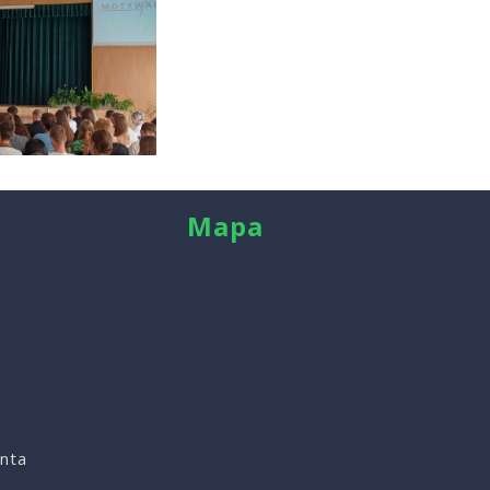
Mapa
anta