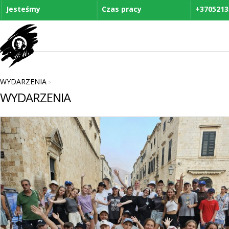
Jesteśmy
Czas pracy
+3705213
WYDARZENIA
>
WYDARZENIA