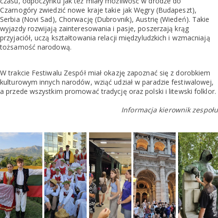
czasu, odpoczynku jak też miały możliwość w drodze do
Czarnogóry zwiedzić nowe kraje takie jak Węgry (Budapeszt),
Serbia (Novi Sad), Chorwację (Dubrovnik), Austrię (Wiedeń). Takie
wyjazdy rozwijają zainteresowania i pasje, poszerzają krąg
przyjaciół, uczą kształtowania relacji międzyludzkich i wzmacniają
tożsamość narodową.
W trakcie Festiwalu Zespół miał okazję zapoznać się z dorobkiem
kulturowym innych narodów, wziąć udział w paradzie festiwalowej,
a przede wszystkim promować tradycję oraz polski i litewski folklor.
Informacja kierownik zespołu