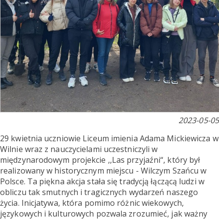
2023-05-05
29 kwietnia uczniowie Liceum imienia Adama Mickiewicza w
Wilnie wraz z nauczycielami uczestniczyli w
międzynarodowym projekcie ,,Las przyjaźni“, który był
realizowany w historycznym miejscu - Wilczym Szańcu w
Polsce. Ta piękna akcja stała się tradycją łączącą ludzi w
obliczu tak smutnych i tragicznych wydarzeń naszego
życia. Inicjatywa, która pomimo różnic wiekowych,
językowych i kulturowych pozwala zrozumieć, jak ważny