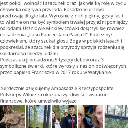
jest pokój, wolność i szacunek oraz jak wielką rolę w życiu
człowieka odgrywa przyroda. Posadzone drzewa
przetrwają długie lata. Wyrośnie z nich piękny, gęsty las i
to właśnie on ma być symbolem trwałej przyjaźni pomiędzy
narodami. Uczniowie Mickiewiczówki dołączyli się również
do sadzenia ,,Lasu Pamięci Jana Pawla II". Papież był
człowiekiem, który szukał głosu Boga w polskich lasach i
podkreślał, że szacunek dla przyrody sprzyja rodzeniu się
solidarności między ludźmi.
Podczas akcji posadzono 5 tysięcy dębów oraz 3
symboliczne świerki, które wyrosły z nasion poświęconych
przez papieża Franciszka w 2017 roku w Watykanie.
Serdecznie dziękujemy Ambasadzie Rzeczypospolitej
Polskiej w Wilnie za okazaną życzliwość i wsparcie
finansowe, które umożliwiło wyjazd.