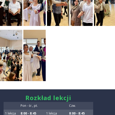
smart
Rozkład lekcji
foreash
Pon - śr., pt.
Czw.
1 lekcja
8:00 - 8:45
1 lekcja
8:00 - 8:45