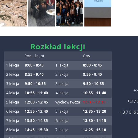
smart
Rozkład lekcji
foreash
Pon - śr., pt.
Czw.
1 lekcja
8:00 - 8:45
1 lekcja
8:00 - 8:45
2 lekcja
8:55 - 9:40
2 lekcja
8:55 - 9:40
3 lekcja
9:50 - 10:35
3 lekcja
9:50 - 10:35
+
4 lekcja
10:55 - 11:40
4 lekcja
10:55 - 11:40
+37
5 lekcja
12:00 - 12:45
wychowawcza
12:00 - 12:30
6 lekcja
12:55 - 13:40
5 lekcja
12:35 - 13:20
+370 6
7 lekcja
13:50 - 14:35
6 lekcja
13:30 - 14:15
8 lekcja
14:45 - 15:30
7 lekcja
14:25 - 15:10