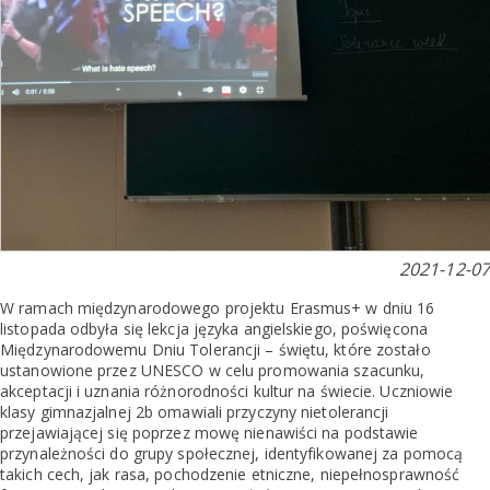
2021-12-07
W ramach międzynarodowego projektu Erasmus+ w dniu 16
listopada odbyła się lekcja języka angielskiego, poświęcona
Międzynarodowemu Dniu Tolerancji – świętu, które zostało
ustanowione przez UNESCO w celu promowania szacunku,
akceptacji i uznania różnorodności kultur na świecie. Uczniowie
klasy gimnazjalnej 2b omawiali przyczyny nietolerancji
przejawiającej się poprzez mowę nienawiści na podstawie
przynależności do grupy społecznej, identyfikowanej za pomocą
takich cech, jak rasa, pochodzenie etniczne, niepełnosprawność