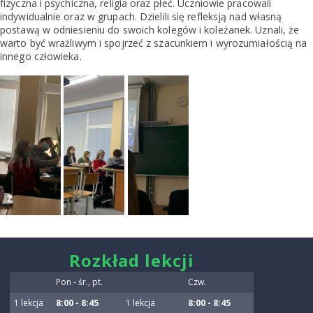
fizyczna i psychiczna, religia oraz płeć. Uczniowie pracowali
indywidualnie oraz w grupach. Dzielili się refleksją nad własną
postawą w odniesieniu do swoich kolegów i koleżanek. Uznali, że
warto być wrażliwym i spojrzeć z szacunkiem i wyrozumiałością na
innego człowieka.
smart
Rozkład lekcji
foreash
Pon - śr., pt.
Czw.
1 lekcja
8:00 - 8:45
1 lekcja
8:00 - 8:45