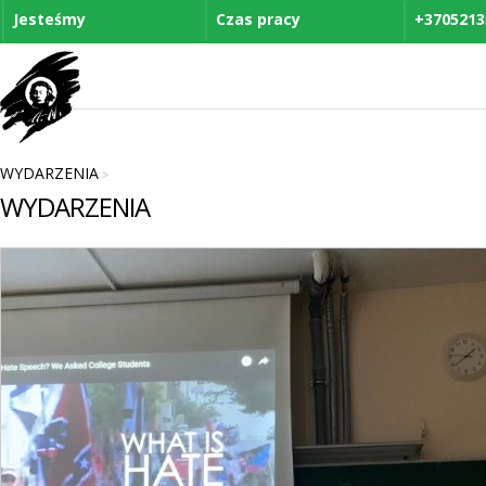
Jesteśmy
Czas pracy
+3705213
WYDARZENIA
>
WYDARZENIA