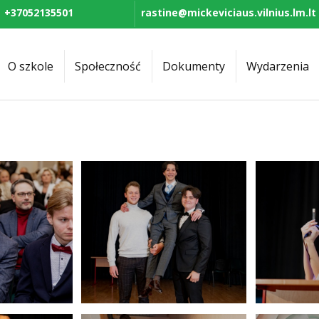
+37052135501
rastine@mickeviciaus.vilnius.lm.lt
O szkole
Społeczność
Dokumenty
Wydarzenia