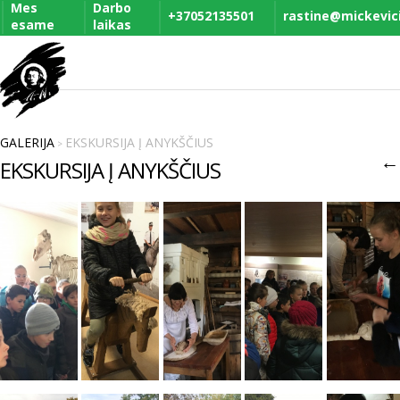
Mes
Darbo
+37052135501
rastine@mickevicia
esame
laikas
GALERIJA
EKSKURSIJA Į ANYKŠČIUS
>
←
EKSKURSIJA Į ANYKŠČIUS