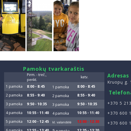
smart
Pamokų tvarkaraštis
foreash
Pirm. - treč.,
Adresas
ketv.
penkt.
Kruopų g. 
1 pamoka
8:00 - 8:45
8:00 - 8:45
1 pamoka
Telefon
2 pamoka
8:55 - 9:40
8:55 - 9:40
2 pamoka
+370 5 213
3 pamoka
9:50 - 10:35
9:50 - 10:35
3 pamoka
4 pamoka
10:55 - 11:40
10:55 - 11:40
+370 600 
4 pamoka
5 pamoka
12:00 - 12:45
12:00 - 12:30
kl. valandėlė
+370 600 
5
6 pamoka
12:55 - 13:40
12:35 - 13:20
p
amoka