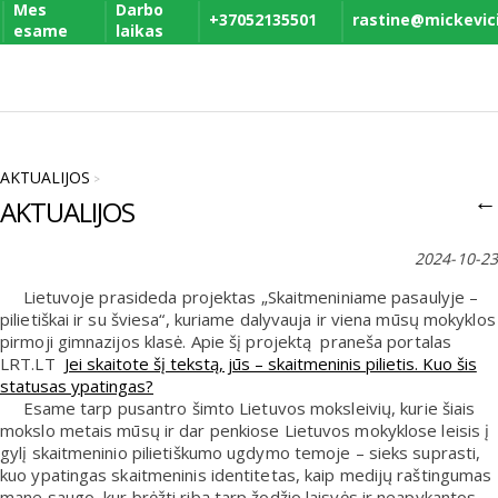
Mes
Darbo
+37052135501
rastine@mickevicia
esame
laikas
AKTUALIJOS
>
←
AKTUALIJOS
2024-10-23
Lietuvoje prasideda projektas „Skaitmeniniame pasaulyje –
pilietiškai ir su šviesa“, kuriame dalyvauja ir viena mūsų mokyklos
pirmoji gimnazijos klasė. Apie šį projektą praneša portalas
LRT.LT
Jei skaitote šį tekstą, jūs – skaitmeninis pilietis. Kuo šis
statusas ypatingas?
Esame tarp pusantro šimto Lietuvos moksleivių, kurie šiais
mokslo metais mūsų ir dar penkiose Lietuvos mokyklose leisis į
gylį skaitmeninio pilietiškumo ugdymo temoje – sieks suprasti,
kuo ypatingas skaitmeninis identitetas, kaip medijų raštingumas
mane saugo, kur brėžti ribą tarp žodžio laisvės ir neapykantos