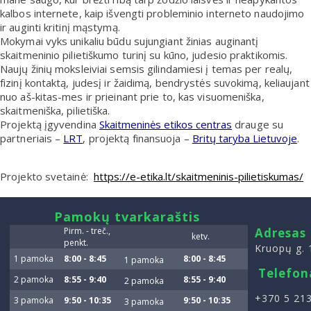
kalbos internete, kaip išvengti probleminio interneto naudojimo
ir auginti kritinį mąstymą.
Mokymai vyks unikaliu būdu sujungiant žinias auginantį
skaitmeninio pilietiškumo turinį su kūno, judesio praktikomis.
Naujų žinių moksleiviai semsis gilindamiesi į temas per realų,
fizinį kontaktą, judesį ir žaidimą, bendrystės suvokimą, keliaujant
nuo aš-kitas-mes ir prieinant prie to, kas visuomeniška,
skaitmeniška, pilietiška.
Projektą įgyvendina
Skaitmeninės etikos centras
drauge su
partneriais –
LRT
, projektą finansuoja –
Britų taryba Lietuvoje
.
Projekto svetainė:
https://e-etika.lt/skaitmeninis-pilietiskumas/
smart
Pamokų tvarkaraštis
foreash
Pirm. - treč.,
Adresas
ketv.
penkt.
Kruopų g. 
1 pamoka
8:00 - 8:45
8:00 - 8:45
1 pamoka
Telefon
2 pamoka
8:55 - 9:40
8:55 - 9:40
2 pamoka
+370 5 213
3 pamoka
9:50 - 10:35
9:50 - 10:35
3 pamoka