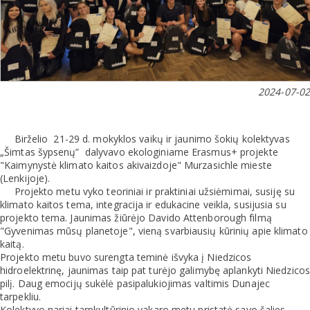
2024-07-02
Birželio 21-29 d. mokyklos vaikų ir jaunimo šokių kolektyvas
„Šimtas šypsenų” dalyvavo ekologiniame Erasmus+ projekte
"Kaimynystė klimato kaitos akivaizdoje" Murzasichle mieste
(Lenkijoje).
Projekto metu vyko teoriniai ir praktiniai užsiėmimai, susiję su
klimato kaitos tema, integracija ir edukacine veikla, susijusia su
projekto tema. Jaunimas žiūrėjo Davido Attenborough filmą
"Gyvenimas mūsų planetoje", vieną svarbiausių kūrinių apie klimato
kaitą.
Projekto metu buvo surengta teminė išvyka į Niedzicos
hidroelektrinę, jaunimas taip pat turėjo galimybę aplankyti Niedzicos
pilį. Daug emocijų sukėlė pasipalukiojimas valtimis Dunajec
tarpekliu.
Kolektyvo nariai tarpkultūrinio vakaro metu pristatė savo šalies