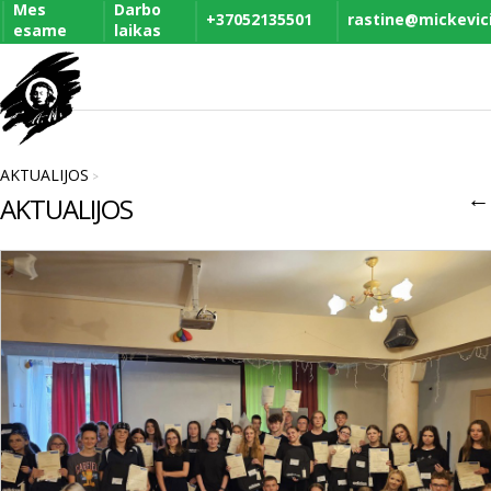
Mes
Darbo
+37052135501
rastine@mickevicia
esame
laikas
AKTUALIJOS
>
←
AKTUALIJOS