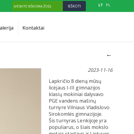
LT
PL
alerija
Kontaktai
←
2023-11-16
Lapkričio 8 dieną mūsų
licėjaus I-III gimnazijos
klasių mokiniai dalyvavo
PGE vandens mašinų
turnyre Vilniaus Vladislovo
Sirokomlės gimnazijoje.
Šis turnyras Lenkijoje yra
populiarus, o šiais mokslo
metais startavo ir Lietuvos