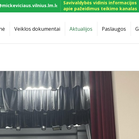
Savivaldybės vidinis informacijos
mickeviciaus.vilnius.lm.l
t
apie pažeidimus teikimo kanalas
nė
Veiklos dokumentai
Aktualijos
Paslaugos
G