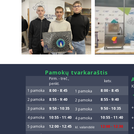
smart
Pamokų tvarkaraštis
foreash
Pirm. - treč.,
ketv.
penkt.
K
1 pamoka
8:00 - 8:45
8:00 - 8:45
1 pamoka
2 pamoka
8:55 - 9:40
8:55 - 9:40
2 pamoka
+
3 pamoka
9:50 - 10:35
9:50 - 10:35
3 pamoka
4 pamoka
10:55 - 11:40
10:55 - 11:40
+
4 pamoka
5 pamoka
12:00 - 12:45
12:00 - 12:30
kl. valandėlė
+