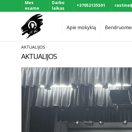
Mes
Darbo
+37052135501
rastine@
esame
laikas
Apie mokyklą
Bendruome
AKTUALIJOS
>
AKTUALIJOS