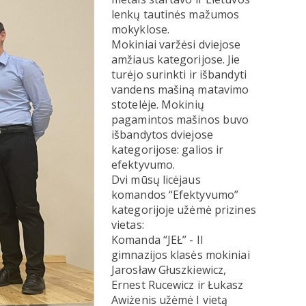
lenkų tautinės mažumos
mokyklose.
Mokiniai varžėsi dviejose
amžiaus kategorijose. Jie
turėjo surinkti ir išbandyti
vandens mašiną matavimo
stotelėje. Mokinių
pagamintos mašinos buvo
išbandytos dviejose
kategorijose: galios ir
efektyvumo.
Dvi mūsų licėjaus
komandos “Efektyvumo”
kategorijoje užėmė prizines
vietas:
Komanda “JEŁ” - II
gimnazijos klasės mokiniai
Jarosław Głuszkiewicz,
Ernest Rucewicz ir Łukasz
Awiżenis užėmė I vietą