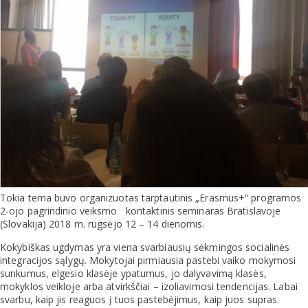
Tokia tema buvo organizuotas tarptautinis „Erasmus+“ programos
2-ojo pagrindinio veiksmo kontaktinis seminaras Bratislavoje
(Slovakija) 2018 m. rugsėjo 12 – 14 dienomis.
Kokybiškas ugdymas yra viena svarbiausių sėkmingos socialinės
integracijos sąlygų. Mokytojai pirmiausia pastebi vaiko mokymosi
sunkumus, elgesio klasėje ypatumus, jo dalyvavimą klasės,
mokyklos veikloje arba atvirkščiai – izoliavimosi tendencijas. Labai
svarbu, kaip jis reaguos į tuos pastebėjimus, kaip juos supras.