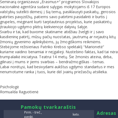
Seminarą organizavusi „Erasmus+“ programos Slovakijos
nacionalinė agentūra sudarė sąlygas mokytojams iš 17 Europos
valstybių sutelkti dėmesį į šią temą, pasiklausyti paskaitų, gerosios
patirties pavyzdžių, patiems savo patirtimi pasidalinti ir burtis į
grupeles, mėginant kurti tarptautinius projektus, kurie paskatintų
įtraukiojo ugdymo plėtrą kiekvienoje dalyvių šalyje.
Svarbu ir tai, kad buvome skatiname atidžiau žvelgti ir į savo
kasdieninę patirtį, mūsų pačių nuostatas, jautrumą ar nejautrą kitų
žmonių gyvenimo aplinkybėms, jų žmogiškoms reikmėms.
Stebėjome režisieriaus Patriko Krebso spektaklį “Marionetė”
kuriame vaidino benamiai ir neįgalieji. Nustebino faktas, kad tai nėra
trumpalaikė iniciatyva. Teatrui 14 metų. Šie žmonės ateina, dirba,
gilinasi į mums ir jiems svarbias – bendražmogiškas - temas.
Labai norėtųsi, kad besivydami aukštus ugdymo standartus ir mes
nenumotume ranka į tuos, kurie dėl įvairių priežasčių atsilieka.
Psichologė
Romualda Raguotienė
smart
Pamokų tvarkaraštis
foreash
Pirm. - treč.,
Adresas
ketv.
penkt.