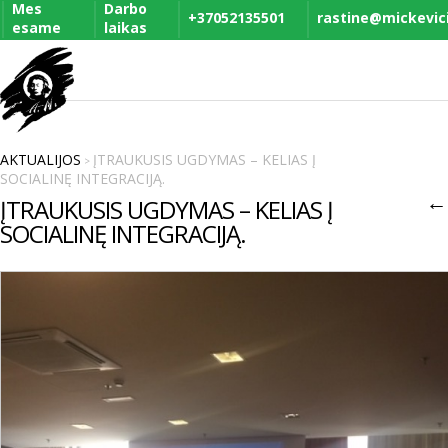
Mes
Darbo
+37052135501
rastine@mickevicia
esame
laikas
AKTUALIJOS
ĮTRAUKUSIS UGDYMAS – KELIAS Į
>
SOCIALINĘ INTEGRACIJĄ.
←
ĮTRAUKUSIS UGDYMAS – KELIAS Į
SOCIALINĘ INTEGRACIJĄ.