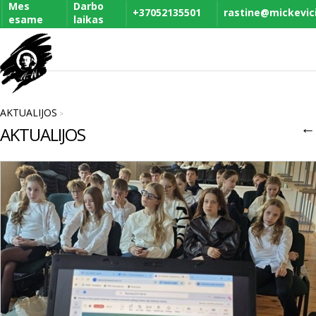
Mes
Darbo
+37052135501
rastine@mickevicia
esame
laikas
AKTUALIJOS
>
←
AKTUALIJOS