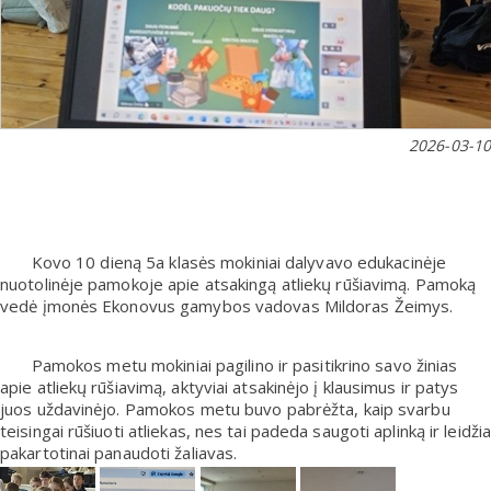
2026-03-10
Kovo 10 dieną 5a klasės mokiniai dalyvavo edukacinėje
nuotolinėje pamokoje apie atsakingą atliekų rūšiavimą. Pamoką
vedė įmonės Ekonovus gamybos vadovas Mildoras Žeimys.
Pamokos metu mokiniai pagilino ir pasitikrino savo žinias
apie atliekų rūšiavimą, aktyviai atsakinėjo į klausimus ir patys
juos uždavinėjo. Pamokos metu buvo pabrėžta, kaip svarbu
teisingai rūšiuoti atliekas, nes tai padeda saugoti aplinką ir leidžia
pakartotinai panaudoti žaliavas.