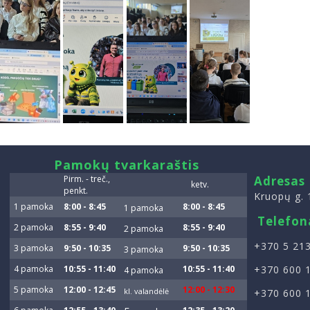
smart
Pamokų tvarkaraštis
foreash
Pirm. - treč.,
Adresas
ketv.
penkt.
Kruopų g. 
1 pamoka
8:00 - 8:45
8:00 - 8:45
1 pamoka
Telefon
2 pamoka
8:55 - 9:40
8:55 - 9:40
2 pamoka
+370 5 213
3 pamoka
9:50 - 10:35
9:50 - 10:35
3 pamoka
4 pamoka
10:55 - 11:40
10:55 - 11:40
+370 600 
4 pamoka
5 pamoka
12:00 - 12:45
12:00 - 12:30
kl. valandėlė
+370 600 