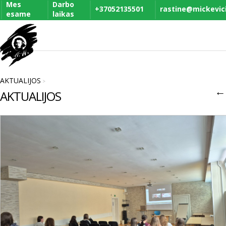
Mes
Darbo
+37052135501
rastine@mickevicia
esame
laikas
AKTUALIJOS
>
←
AKTUALIJOS