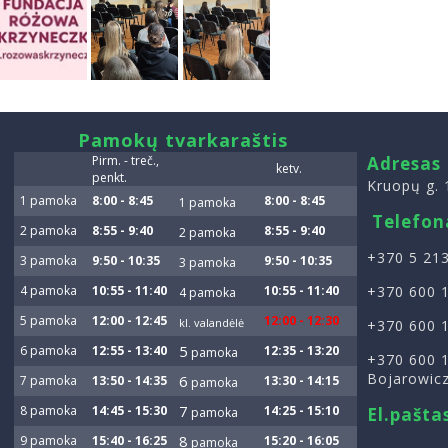
smart
Pamokų tvarkaraštis
foreash
Pirm. - treč.,
Adresas
ketv.
penkt.
Kruopų g. 
1 pamoka
8:00 - 8:45
8:00 - 8:45
1 pamoka
Telefon
2 pamoka
8:55 - 9:40
8:55 - 9:40
2 pamoka
+370 5 213
3 pamoka
9:50 - 10:35
9:50 - 10:35
3 pamoka
4 pamoka
10:55 - 11:40
10:55 - 11:40
+370 600 
4 pamoka
5 pamoka
12:00 - 12:45
12:00 - 12:30
kl. valandėlė
+370 600 
5
6 pamoka
12:55 - 13:40
12:35 - 13:20
p
amoka
+370 600 
Bojarowic
6
7 pamoka
13:50 - 14:35
13:30 - 14:15
pam
oka
7
8 pamoka
14:45 - 15:30
14:25 - 15:10
El.paš
p
amoka
8
9 pamoka
15:40 - 16:25
15:20 - 16:05
pamok
a