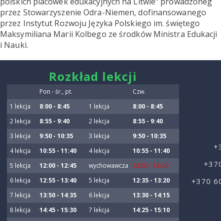
polskich placówek edukacyjnych na Litwie" prowadzoneg
przez Stowarzyszenie Odra-Niemen, dofinansowanego
przez Instytut Rozwoju Języka Polskiego im. świętego
Maksymiliana Marii Kolbego ze środków Ministra Edukacji
i Nauki.
smart
Rozkład lekcji
foreash
Pon - śr., pt.
Czw.
1 lekcja
8:00 - 8:45
1 lekcja
8:00 - 8:45
2 lekcja
8:55 - 9:40
2 lekcja
8:55 - 9:40
3 lekcja
9:50 - 10:35
3 lekcja
9:50 - 10:35
+
4 lekcja
10:55 - 11:40
4 lekcja
10:55 - 11:40
+37
5 lekcja
12:00 - 12:45
wychowawcza
12:00 - 12:30
6 lekcja
12:55 - 13:40
5 lekcja
12:35 - 13:20
+370 6
7 lekcja
13:50 - 14:35
6 lekcja
13:30 - 14:15
8 lekcja
14:45 - 15:30
7 lekcja
14:25 - 15:10