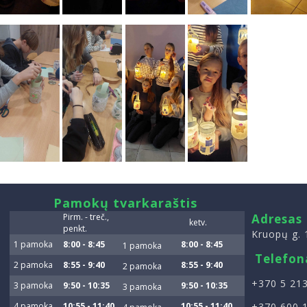
smart
Pamokų tvarkaraštis
foreash
Pirm. - treč.,
Adresas
ketv.
penkt.
Kruopų g. 
1 pamoka
8:00 - 8:45
8:00 - 8:45
1 pamoka
Telefon
2 pamoka
8:55 - 9:40
8:55 - 9:40
2 pamoka
+370 5 213
3 pamoka
9:50 - 10:35
9:50 - 10:35
3 pamoka
4 pamoka
10:55 - 11:40
10:55 - 11:40
+370 600 