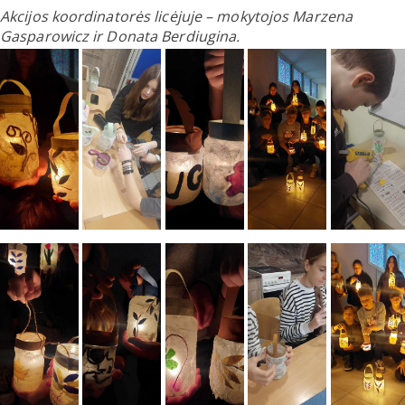
Akcijos koordinatorės licėjuje – mokytojos Marzena
Gasparowicz ir Donata Berdiugina.