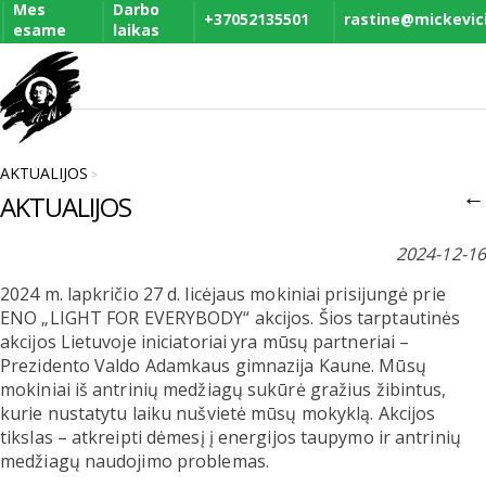
Mes
Darbo
+37052135501
rastine@mickevicia
esame
laikas
AKTUALIJOS
>
←
AKTUALIJOS
2024-12-16
2024 m. lapkričio 27 d. licėjaus mokiniai prisijungė prie
ENO „LIGHT FOR EVERYBODY“ akcijos. Šios tarptautinės
akcijos Lietuvoje iniciatoriai yra mūsų partneriai –
Prezidento Valdo Adamkaus gimnazija Kaune. Mūsų
mokiniai iš antrinių medžiagų sukūrė gražius žibintus,
kurie nustatytu laiku nušvietė mūsų mokyklą. Akcijos
tikslas – atkreipti dėmesį į energijos taupymo ir antrinių
medžiagų naudojimo problemas.